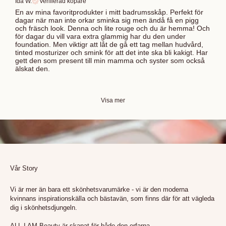
Ida W.
Verifierad köpare
En av mina favoritprodukter i mitt badrumsskåp. Perfekt för
dagar när man inte orkar sminka sig men ändå få en pigg
och fräsch look. Denna och lite rouge och du är hemma! Och
för dagar du vill vara extra glammig har du den under
foundation. Men viktigr att låt de gå ett tag mellan hudvård,
tinted mosturizer och smink för att det inte ska bli kakigt. Har
gett den som present till min mamma och syster som också
älskat den.
Visa mer
Vår Story
Vi är mer än bara ett skönhetsvarumärke - vi är den moderna
kvinnans inspirationskälla och bästavän, som finns där för att vägleda
dig i skönhetsdjungeln.
ALL I AM Beauty är skapat för både den erfarna