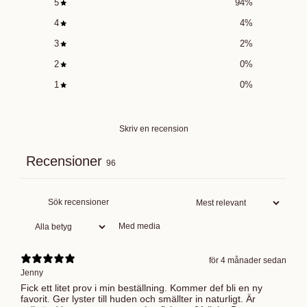
5
94
%
4
4
%
3
2
%
2
0
%
1
0
%
Skriv en recension
Recensioner
96
Med media
för 4 månader sedan
Jenny
Fick ett litet prov i min beställning. Kommer def bli en ny
favorit. Ger lyster till huden och smällter in naturligt. Är