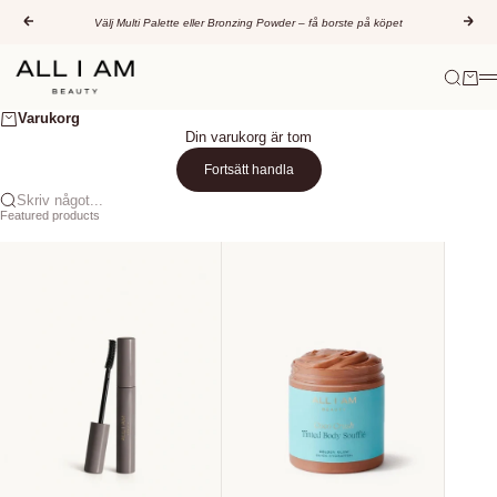
Hoppa till innehållet
Föregående
Näs
Välj Multi Palette eller Bronzing Powder – få borste på köpet
All I AM Beauty
Sök
Varuk
M
Varukorg
Din varukorg är tom
Fortsätt handla
Skriv något...
Featured products