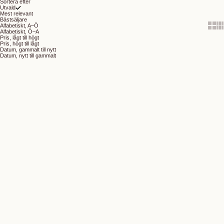
Sortera efter
Utvald
Mest relevant
Bästsäljare
Show 
Sh
Alfabetiskt, A–Ö
Alfabetiskt, Ö–A
Pris, lågt till högt
Pris, högt till lågt
Datum, gammalt till nytt
Datum, nytt till gammalt
Lägg i varukorgen
Lägg i varukorgen
Perfect Eye Pencil - Double
Silky Bliss Tinted Body Soufflé
Espresso