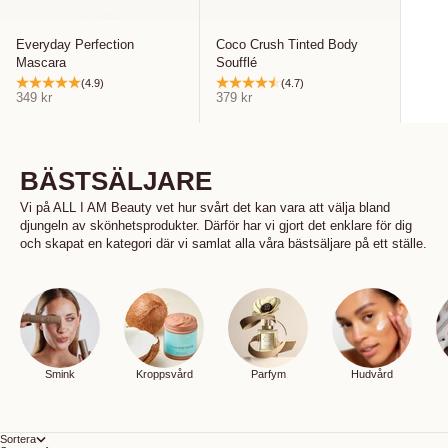
Everyday Perfection
Coco Crush Tinted Body
Mascara
Soufflé
(4.9)
(4.7)
REA-pris
REA-pris
349 kr
379 kr
BÄSTSÄLJARE
Vi på ALL I AM Beauty vet hur svårt det kan vara att välja bland
djungeln av skönhetsprodukter. Därför har vi gjort det enklare för dig
och skapat en kategori där vi samlat alla våra bästsäljare på ett ställe.
Smink
Kroppsvård
Parfym
Hudvård
Sortera