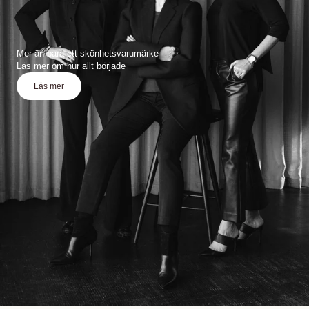
Mer än bara ett skönhetsvarumärke
Läs mer om hur allt började
Läs mer