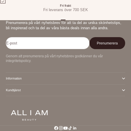
Fri frakt
Fri leverans över 700 SEK
Gå till 1
Gå till 2
Gå till 3
Prenumerera på vårt nyhetsbrev för att ta del av unika skönhetstips,
bli inspirerad och ta del av våra bästa deals innan alla andra.
E-post
Prenumerera
Genom att prenumerera på vårt nyhetsbrev godkänner du vår
integritetspolicy.
Information
Kundtjänst