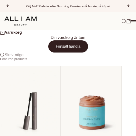
Hoppa till innehållet
Föregående
Näs
Välj Multi Palette eller Bronzing Powder – få borste på köpet
All I AM Beauty
Sök
Varuk
M
Varukorg
Din varukorg är tom
Fortsätt handla
Skriv något...
Featured products