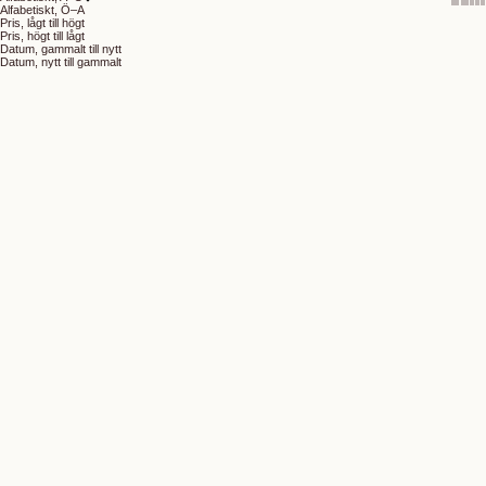
Alfabetiskt, Ö–A
Pris, lågt till högt
Pris, högt till lågt
Datum, gammalt till nytt
Datum, nytt till gammalt
UTSÅLD
SPARA 50%
REA-pris
Pris
Beauty Bag Small
200 kr
399 kr
(5.0)