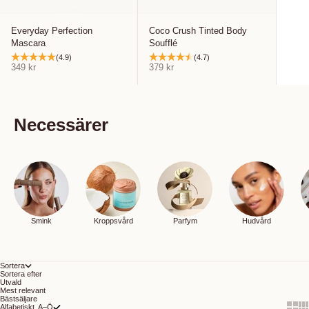
Everyday Perfection
Coco Crush Tinted Body
Mascara
Soufflé
(4.9)
(4.7)
REA-pris
REA-pris
349 kr
379 kr
Necessärer
Smink
Kroppsvård
Parfym
Hudvård
Sortera
Sortera efter
Utvald
Mest relevant
Bästsäljare
Show 
Sh
Alfabetiskt, A–Ö