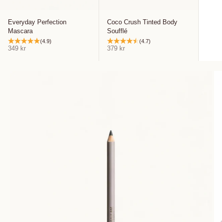
Everyday Perfection
Coco Crush Tinted Body
Mascara
Soufflé
(4.9)
(4.7)
REA-pris
REA-pris
349 kr
379 kr