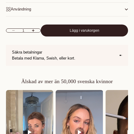
Användning
Lägg i varukorgen
Minska antal
Öka antal
Säkra betalningar
Gå till 1
Gå till 2
Betala med Klarna, Swish, eller kort.
Älskad av mer än 50,000 svenska kvinnor