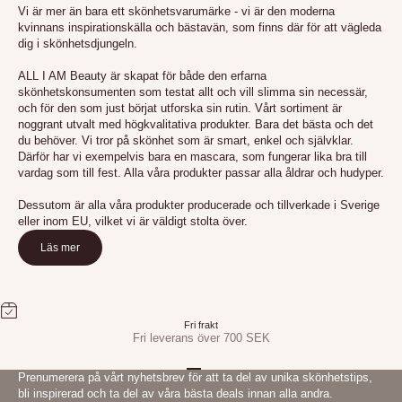
Vi är mer än bara ett skönhetsvarumärke - vi är den moderna
kvinnans inspirationskälla och bästavän, som finns där för att vägleda
dig i skönhetsdjungeln.
ALL I AM Beauty är skapat för både den erfarna
skönhetskonsumenten som testat allt och vill slimma sin necessär,
och för den som just börjat utforska sin rutin. Vårt sortiment är
noggrant utvalt med högkvalitativa produkter. Bara det bästa och det
du behöver. Vi tror på skönhet som är smart, enkel och självklar.
Därför har vi exempelvis bara en mascara, som fungerar lika bra till
vardag som till fest. Alla våra produkter passar alla åldrar och hudyper.
Dessutom är alla våra produkter producerade och tillverkade i Sverige
eller inom EU, vilket vi är väldigt stolta över.
Läs mer
Fri frakt
Fri leverans över 700 SEK
Gå till 1
Gå till 2
Gå till 3
Prenumerera på vårt nyhetsbrev för att ta del av unika skönhetstips,
bli inspirerad och ta del av våra bästa deals innan alla andra.