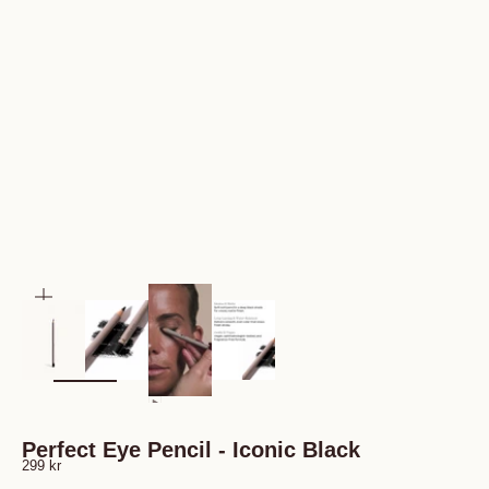
Zooma
Perfect Eye Pencil - Iconic Black
REA-pris
299 kr