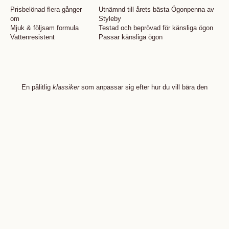
Prisbelönad flera gånger
Utnämnd till årets bästa Ögonpenna av
om
Styleby
Mjuk & följsam formula
Testad och beprövad för känsliga ögon
Vattenresistent
Passar känsliga ögon
En pålitlig
klassiker
som anpassar sig efter hur du vill bära den