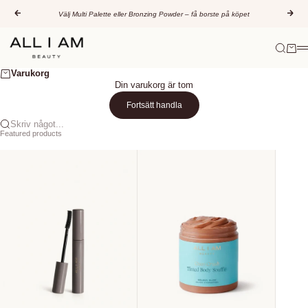
Hoppa till innehållet
Föregående
Näs
Välj Multi Palette eller Bronzing Powder – få borste på köpet
All I AM Beauty
Sök
Varuk
M
Varukorg
Din varukorg är tom
Fortsätt handla
Skriv något...
Featured products