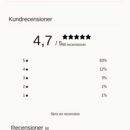
Kundrecensioner
4,7
/ 5
86 recensioner
5
83
%
4
12
%
3
3
%
2
1
%
1
1
%
Skriv en recension
Recensioner
86