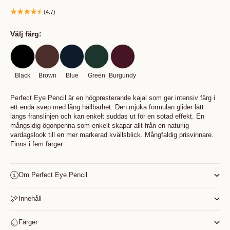
(4.7)
Välj färg:
Black
Brown
Blue
Green
Burgundy
Perfect Eye Pencil är en högpresterande kajal som ger intensiv färg i
ett enda svep med lång hållbarhet. Den mjuka formulan glider lätt
längs franslinjen och kan enkelt suddas ut för en sotad effekt. En
mångsidig ögonpenna som enkelt skapar allt från en naturlig
vardagslook till en mer markerad kvällsblick. Mångfaldig prisvinnare.
Finns i fem färger.
Om Perfect Eye Pencil
Innehåll
Färger