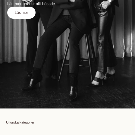
Läs mer om hur allt började
Läs mer
Utforska kategorier