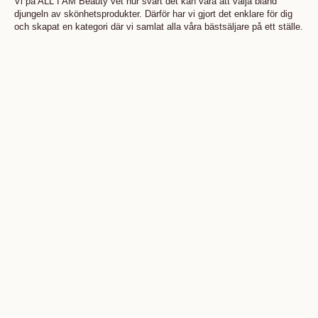
Vi på ALL I AM Beauty vet hur svårt det kan vara att välja bland
djungeln av skönhetsprodukter. Därför har vi gjort det enklare för dig
och skapat en kategori där vi samlat alla våra bästsäljare på ett ställe.
Lägg i varukorgen
Lägg i varukorgen