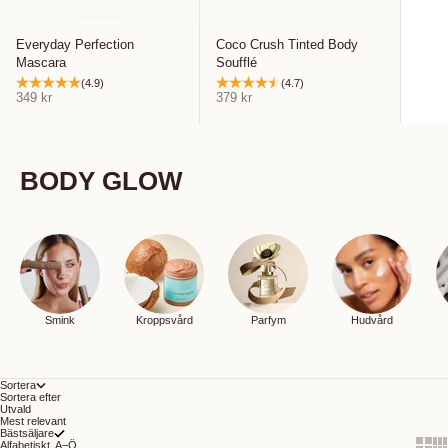
Everyday Perfection
Coco Crush Tinted Body
Mascara
Soufflé
(4.9)
(4.7)
REA-pris
REA-pris
349 kr
379 kr
BODY GLOW
Smink
Kroppsvård
Parfym
Hudvård
Sortera
Sortera efter
Utvald
Mest relevant
Bästsäljare
Show 
Sh
Alfabetiskt, A–Ö