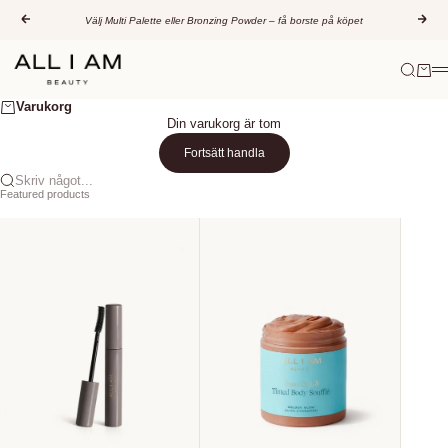
Hoppa till innehållet
Föregående
Näs
Välj Multi Palette eller Bronzing Powder – få borste på köpet
All I AM Beauty
Sök
Varuk
M
Varukorg
Din varukorg är tom
Fortsätt handla
Skriv något...
Featured products