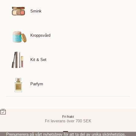
Smink
Kroppsvård
Kit & Set
Parfym
Fri frakt
Fri leverans över 700 SEK
Gå till 1
Gå till 2
Gå till 3
Prenumerera på vårt nyhetsbrev för att ta del av unika skönhetstips,